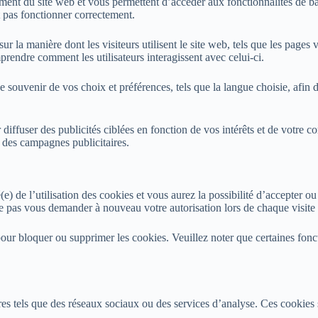
ent du site web et vous permettent d’accéder aux fonctionnalités de base
t pas fonctionner correctement.
 la manière dont les visiteurs utilisent le site web, tels que les pages vi
rendre comment les utilisateurs interagissent avec celui-ci.
souvenir de vos choix et préférences, tels que la langue choisie, afin d
diffuser des publicités ciblées en fonction de vos intérêts et de votre c
 des campagnes publicitaires.
é(e) de l’utilisation des cookies et vous aurez la possibilité d’accepter o
 pas vous demander à nouveau votre autorisation lors de chaque visite u
r bloquer ou supprimer les cookies. Veuillez noter que certaines foncti
aires tels que des réseaux sociaux ou des services d’analyse. Ces cookies 